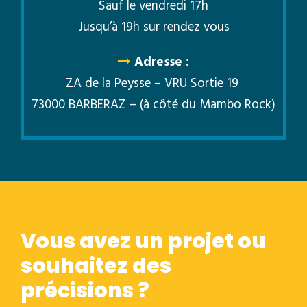
Sauf le vendredi 17h
Jusqu’à 19h sur rendez vous
Adresse :
ZA de la Peysse – VRU Sortie 19
73000 BARBERAZ – (à côté du Mambo Rock)
Vous avez un projet ou
souhaitez des
précisions ?